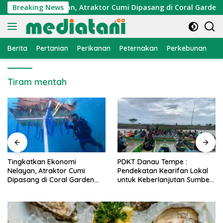
Langsung
Ekonomi Nelayan, Atraktor Cumi Dipasang di Coral Garden Pul
Breaking News
ke
konten
Berita
Pertanian
Perikanan
Peternakan
Perkebunan
L
Tiram mentah
PDKT Danau Tempe :
Cara Mengatasi Penyakit
Pendekatan Kearifan Lokal
PMK pada Sapi Perah Sec
n
untuk Keberlanjutan Sumber
Alami dan Medis
Daya Ikan