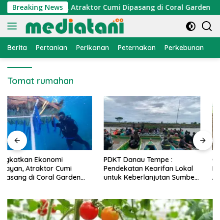
Langsung
konomi Nelayan, Atraktor Cumi Dipasang di Coral Garden Pulau
Breaking News
ke
konten
Berita
Pertanian
Perikanan
Peternakan
Perkebunan
L
Tomat rumahan
PDKT Danau Tempe :
Cara Mengatasi Penyakit
Pendekatan Kearifan Lokal
PMK pada Sapi Perah Secara
untuk Keberlanjutan Sumber
Alami dan Medis
Daya Ikan