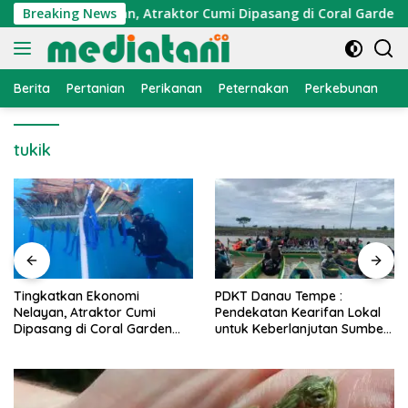
Langsung
Ekonomi Nelayan, Atraktor Cumi Dipasang di Coral Garden Pul
Breaking News
ke
konten
Berita
Pertanian
Perikanan
Peternakan
Perkebunan
L
tukik
PDKT Danau Tempe :
Cara Mengatasi Penyakit
Pendekatan Kearifan Lokal
PMK pada Sapi Perah Secara
untuk Keberlanjutan Sumber
Alami dan Medis
Daya Ikan