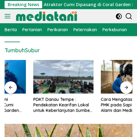
Langsung
konomi Nelayan, Atraktor Cumi Dipasang di Coral Garden Pula
Breaking News
ke
konten
Berita
Pertanian
Perikanan
Peternakan
Perkebunan
L
TumbuhSubur
PDKT Danau Tempe :
Cara Mengatasi Penyakit
Pendekatan Kearifan Lokal
PMK pada Sapi Perah Secara
untuk Keberlanjutan Sumber
Alami dan Medis
Daya Ikan