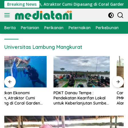
Langsung
konomi Nelayan, Atraktor Cumi Dipasang di Coral Garden Pula
Breaking News
ke
konten
Berita
Pertanian
Perikanan
Peternakan
Perkebunan
L
Universitas Lambung Mangkurat
PDKT Danau Tempe :
Cara Mengatasi Penyakit
Pendekatan Kearifan Lokal
PMK pada Sapi Perah Secara
untuk Keberlanjutan Sumber
Alami dan Medis
Daya Ikan