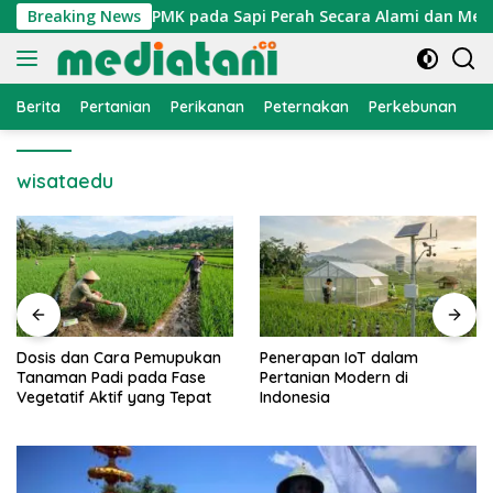
Langsung
atasi Penyakit PMK pada Sapi Perah Secara Alami dan Medis
Breaking News
ke
konten
Berita
Pertanian
Perikanan
Peternakan
Perkebunan
L
wisataedu
Dosis dan Cara Pemupukan
Penerapan IoT dalam
Tanaman Padi pada Fase
Pertanian Modern di
Vegetatif Aktif yang Tepat
Indonesia