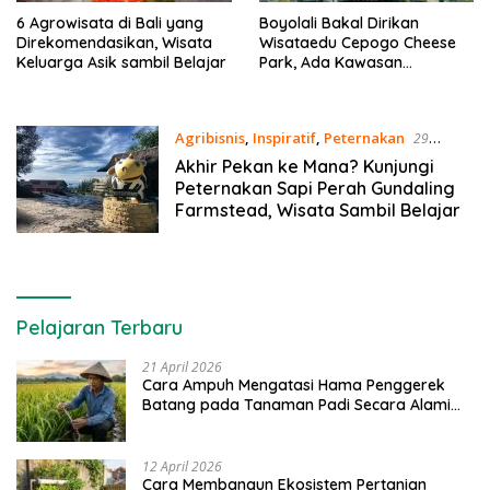
6 Agrowisata di Bali yang
Boyolali Bakal Dirikan
Direkomendasikan, Wisata
Wisataedu Cepogo Cheese
Keluarga Asik sambil Belajar
Park, Ada Kawasan
Swafotonya juga
Agribisnis
,
Inspiratif
,
Peternakan
29
Januari 2021
Akhir Pekan ke Mana? Kunjungi
Peternakan Sapi Perah Gundaling
Farmstead, Wisata Sambil Belajar
Pelajaran Terbaru
21 April 2026
Cara Ampuh Mengatasi Hama Penggerek
Batang pada Tanaman Padi Secara Alami
dan Kimia
12 April 2026
Cara Membangun Ekosistem Pertanian