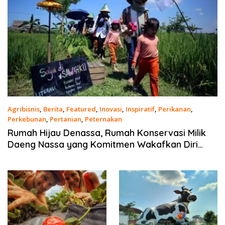
Agribisnis
,
Berita
,
Featured
,
Inovasi
,
Inspiratif
,
Perikanan
,
Perkebunan
,
Pertanian
,
Peternakan
22 Maret 2021
Rumah Hijau Denassa, Rumah Konservasi Milik
Daeng Nassa yang Komitmen Wakafkan Diri
untuk Pendidikan