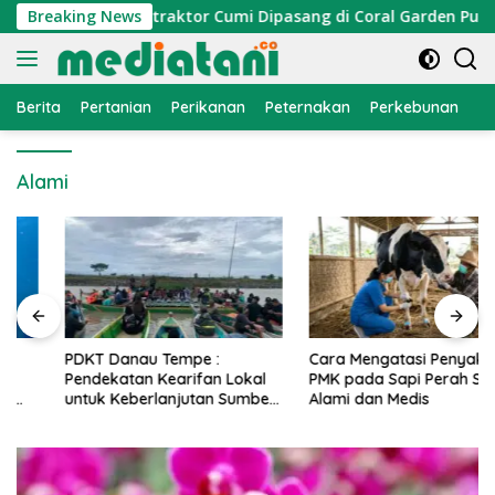
Langsung
omi Nelayan, Atraktor Cumi Dipasang di Coral Garden Pulau B
Breaking News
ke
konten
Berita
Pertanian
Perikanan
Peternakan
Perkebunan
L
Alami
PDKT Danau Tempe :
Cara Mengatasi Penyakit
Pendekatan Kearifan Lokal
PMK pada Sapi Perah Secara
untuk Keberlanjutan Sumber
Alami dan Medis
Daya Ikan