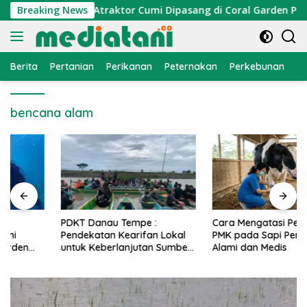
Langsung
nomi Nelayan, Atraktor Cumi Dipasang di Coral Garden Pulau 
Breaking News
ke
konten
Berita
Pertanian
Perikanan
Peternakan
Perkebunan
L
bencana alam
PDKT Danau Tempe :
Cara Mengatasi Penyakit
Pendekatan Kearifan Lokal
PMK pada Sapi Perah Secara
untuk Keberlanjutan Sumber
Alami dan Medis
Daya Ikan