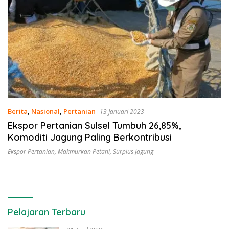
Berita
,
Nasional
,
Pertanian
13 Januari 2023
Ekspor Pertanian Sulsel Tumbuh 26,85%,
Komoditi Jagung Paling Berkontribusi
Ekspor Pertanian
,
Makmurkan Petani
,
Surplus Jagung
Pelajaran Terbaru