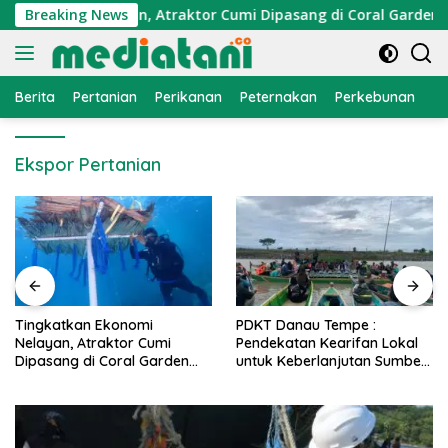
Langsung
Ekonomi Nelayan, Atraktor Cumi Dipasang di Coral Garden Pul
Breaking News
ke
konten
Berita
Pertanian
Perikanan
Peternakan
Perkebunan
L
Ekspor Pertanian
PDKT Danau Tempe :
Cara Mengatasi Penyakit
Pendekatan Kearifan Lokal
PMK pada Sapi Perah Secara
untuk Keberlanjutan Sumber
Alami dan Medis
Daya Ikan