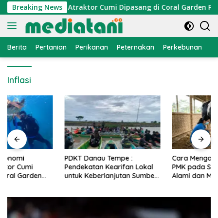
Langsung
onomi Nelayan, Atraktor Cumi Dipasang di Coral Garden Pulau
Breaking News
ke
konten
Berita
Pertanian
Perikanan
Peternakan
Perkebunan
L
Inflasi
PDKT Danau Tempe :
Cara Mengatasi Penyakit
Pendekatan Kearifan Lokal
PMK pada Sapi Perah Secara
untuk Keberlanjutan Sumber
Alami dan Medis
Daya Ikan