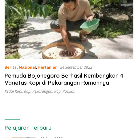
Berita
,
Nasional
,
Pertanian
24 September 2022
Pemuda Bojonegoro Berhasil Kembangkan 4
Varietas Kopi di Pekarangan Rumahnya
Kedai Kopi
,
Kopi Pekarangan
,
Kopi Racikan
Pelajaran Terbaru