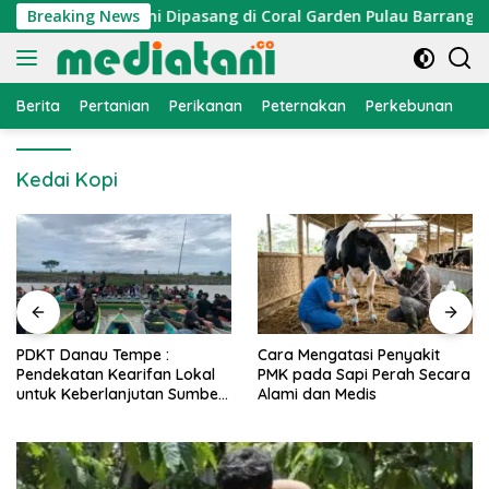
Langsung
n, Atraktor Cumi Dipasang di Coral Garden Pulau Barrang Cadd
Breaking News
ke
konten
Berita
Pertanian
Perikanan
Peternakan
Perkebunan
L
Kedai Kopi
PDKT Danau Tempe :
Cara Mengatasi Penyakit
Pendekatan Kearifan Lokal
PMK pada Sapi Perah Secara
untuk Keberlanjutan Sumber
Alami dan Medis
Daya Ikan