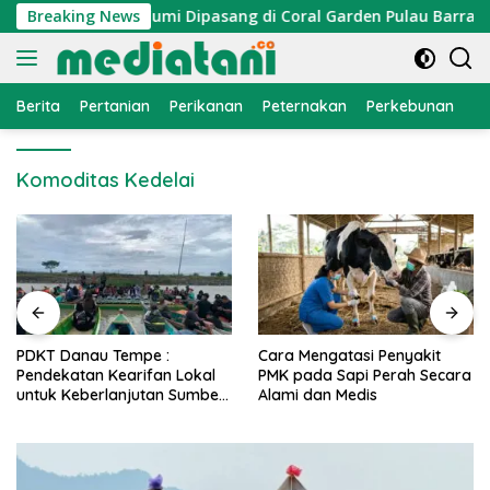
Langsung
yan, Atraktor Cumi Dipasang di Coral Garden Pulau Barrang C
Breaking News
ke
konten
Berita
Pertanian
Perikanan
Peternakan
Perkebunan
L
Komoditas Kedelai
PDKT Danau Tempe :
Cara Mengatasi Penyakit
Pendekatan Kearifan Lokal
PMK pada Sapi Perah Secara
untuk Keberlanjutan Sumber
Alami dan Medis
Daya Ikan