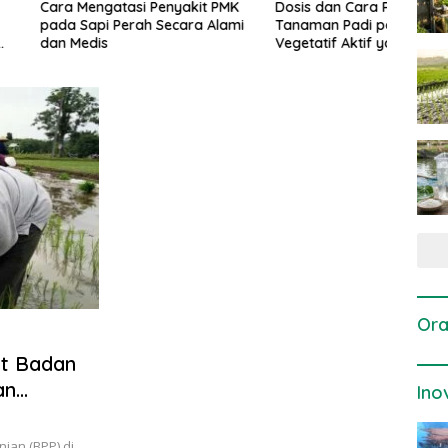
gatasi Penyakit PMK
Dosis dan Cara Pemupukan
Pene
i Perah Secara Alami
Tanaman Padi pada Fase
Perta
is
Vegetatif Aktif yang Tepat
Ora
ut Badan
an
Ino
ian (BPP) di