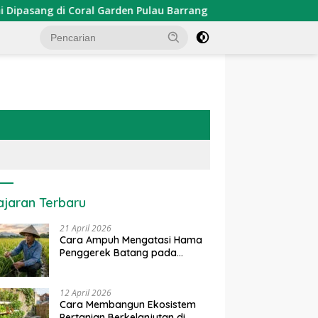
ng di Coral Garden Pulau Barrang Caddi
PDKT Danau T
ajaran Terbaru
21 April 2026
Cara Ampuh Mengatasi Hama
Penggerek Batang pada
Tanaman Padi Secara Alami
dan Kimia
12 April 2026
Cara Membangun Ekosistem
Pertanian Berkelanjutan di