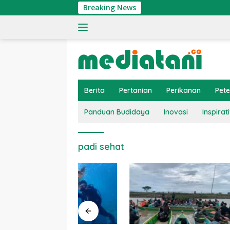
Langsung
Breaking News
ke
konten
Berita
Pertanian
Perikanan
Pet
Panduan Budidaya
Inovasi
Inspirati
padi sehat