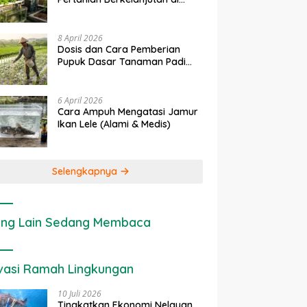
rapan IoT dalam
Ekonomi Sumber Daya Lahan:
P
Lahan Sempit
nian Modern di Indonesia
Cara Menghitung Valuasi
I
Ekologis Lahan Pertanian
a
8 April 2026
Dosis dan Cara Pemberian
Pupuk Dasar Tanaman Padi
yang Tepat
6 April 2026
Cara Ampuh Mengatasi Jamur
Ikan Lele (Alami & Medis)
Selengkapnya
ng Lain Sedang Membaca
vasi Ramah Lingkungan
10 Juli 2026
Tingkatkan Ekonomi Nelayan,