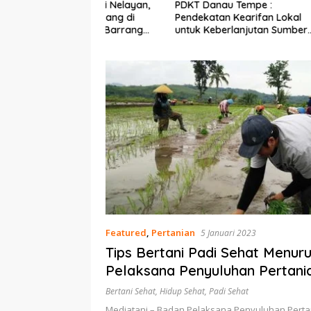
Ekonomi Nelayan,
PDKT Danau Tempe :
Cara Men
mi Dipasang di
Pendekatan Kearifan Lokal
pada Sap
n Pulau Barrang
untuk Keberlanjutan Sumber
dan Med
Daya Ikan
Featured
,
Pertanian
5 Januari 2023
Tips Bertani Padi Sehat Menur
Pelaksana Penyuluhan Pertani
Jombang
Bertani Sehat
,
Hidup Sehat
,
Padi Sehat
Mediatani – Badan Pelaksana Penyuluhan Pertan