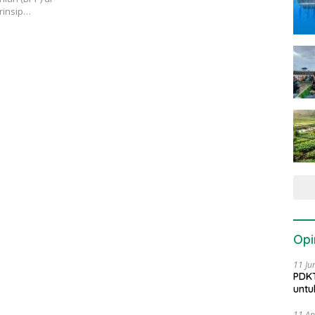
rinsip…
Opi
11 Ju
PDKT
untu
11 Ap