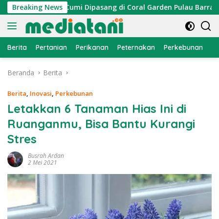
Langsung
Atraktor Cumi Dipasang di Coral Garden Pulau Barrang Caddi
Breaking News
ke
konten
Berita
Pertanian
Perikanan
Peternakan
Perkebunan
L
Beranda
Berita
Berita
,
Inovasi
,
Perkebunan
Letakkan 6 Tanaman Hias Ini di
Ruanganmu, Bisa Bantu Kurangi
Stres
Busrah Ardan
2 Mei 2021