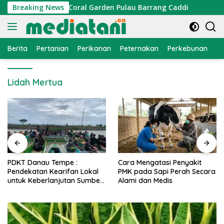
Langsung
i Dipasang di Coral Garden Pulau Barrang Caddi
Breaking News
PDKT 
ke
konten
Berita
Pertanian
Perikanan
Peternakan
Perkebunan
L
Lidah Mertua
PDKT Danau Tempe :
Cara Mengatasi Penyakit
Pendekatan Kearifan Lokal
PMK pada Sapi Perah Secara
untuk Keberlanjutan Sumber
Alami dan Medis
Daya Ikan