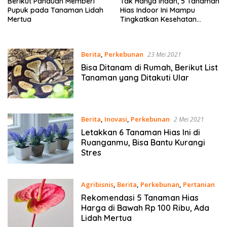
Berikut Panduan Memberi
Tak Hanya Indah, 5 Tanaman
Pupuk pada Tanaman Lidah
Hias Indoor Ini Mampu
Mertua
Tingkatkan Kesehatan
Mental
Berita
,
Perkebunan
23 Mei 2021
Bisa Ditanam di Rumah, Berikut List
Tanaman yang Ditakuti Ular
Berita
,
Inovasi
,
Perkebunan
2 Mei 2021
Letakkan 6 Tanaman Hias Ini di
Ruanganmu, Bisa Bantu Kurangi
Stres
Agribisnis
,
Berita
,
Perkebunan
,
Pertanian
21 Februari 2021
Rekomendasi 5 Tanaman Hias
Harga di Bawah Rp 100 Ribu, Ada
Lidah Mertua