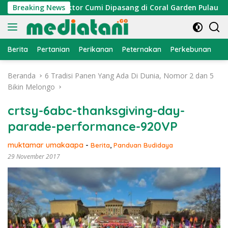
Langsung
elayan, Atraktor Cumi Dipasang di Coral Garden Pulau Barran
Breaking News
ke
konten
Berita
Pertanian
Perikanan
Peternakan
Perkebunan
L
Beranda
6 Tradisi Panen Yang Ada Di Dunia, Nomor 2 dan 5
Bikin Melongo
crtsy-6abc-thanksgiving-day-
parade-performance-920VP
muktamar umakaapa
-
Berita
,
Panduan Budidaya
29 November 2017