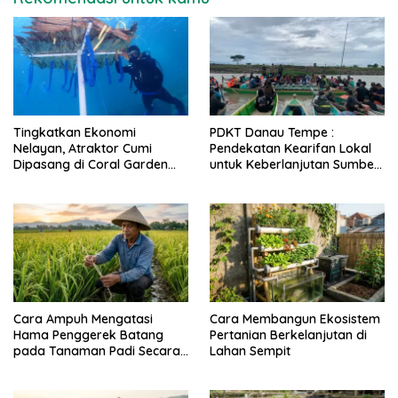
Tingkatkan Ekonomi
PDKT Danau Tempe :
Nelayan, Atraktor Cumi
Pendekatan Kearifan Lokal
Dipasang di Coral Garden
untuk Keberlanjutan Sumber
Pulau Barrang Caddi
Daya Ikan
Cara Ampuh Mengatasi
Cara Membangun Ekosistem
Hama Penggerek Batang
Pertanian Berkelanjutan di
pada Tanaman Padi Secara
Lahan Sempit
Alami dan Kimia