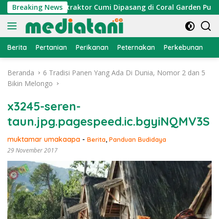
Langsung
mi Nelayan, Atraktor Cumi Dipasang di Coral Garden Pulau Ba
Breaking News
ke
konten
Berita
Pertanian
Perikanan
Peternakan
Perkebunan
L
Beranda
6 Tradisi Panen Yang Ada Di Dunia, Nomor 2 dan 5
Bikin Melongo
x3245-seren-
taun.jpg.pagespeed.ic.bgyiNQMV3S
muktamar umakaapa
-
Berita
,
Panduan Budidaya
29 November 2017