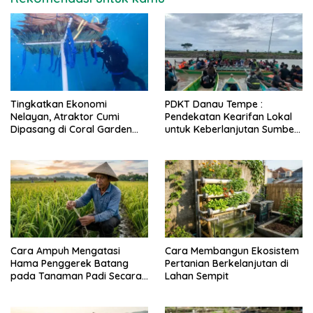
Tingkatkan Ekonomi
PDKT Danau Tempe :
Nelayan, Atraktor Cumi
Pendekatan Kearifan Lokal
Dipasang di Coral Garden
untuk Keberlanjutan Sumber
Pulau Barrang Caddi
Daya Ikan
Cara Ampuh Mengatasi
Cara Membangun Ekosistem
Hama Penggerek Batang
Pertanian Berkelanjutan di
pada Tanaman Padi Secara
Lahan Sempit
Alami dan Kimia