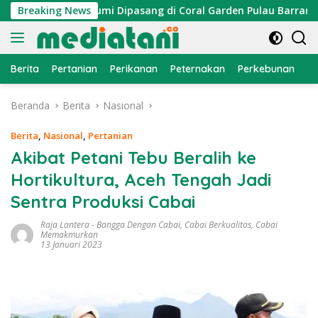
Langsung
Atraktor Cumi Dipasang di Coral Garden Pulau Barrang Caddi
Breaking News
ke
konten
Berita
Pertanian
Perikanan
Peternakan
Perkebunan
L
Beranda
Berita
Nasional
Berita
,
Nasional
,
Pertanian
Akibat Petani Tebu Beralih ke
Hortikultura, Aceh Tengah Jadi
Sentra Produksi Cabai
Raja Lantera
-
Bangga Dengan Cabai
,
Cabai Berkualitas
,
Cabai
Memakmurkan
13 Januari 2023