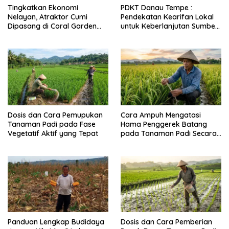
Tingkatkan Ekonomi
PDKT Danau Tempe :
Nelayan, Atraktor Cumi
Pendekatan Kearifan Lokal
Dipasang di Coral Garden
untuk Keberlanjutan Sumber
Pulau Barrang Caddi
Daya Ikan
Dosis dan Cara Pemupukan
Cara Ampuh Mengatasi
Tanaman Padi pada Fase
Hama Penggerek Batang
Vegetatif Aktif yang Tepat
pada Tanaman Padi Secara
Alami dan Kimia
Panduan Lengkap Budidaya
Dosis dan Cara Pemberian