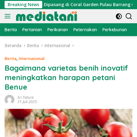
Langsung
tor Cumi Dipasang di Coral Garden Pulau Barrang Caddi
Breaking News
ke
konten
Berita
Pertanian
Perikanan
Peternakan
Perkebunan
L
Beranda
Berita
Internasional
Berita
,
Internasional
Bagaimana varietas benih inovatif
meningkatkan harapan petani
Benue
Sri Tatura
31 Juli 2025