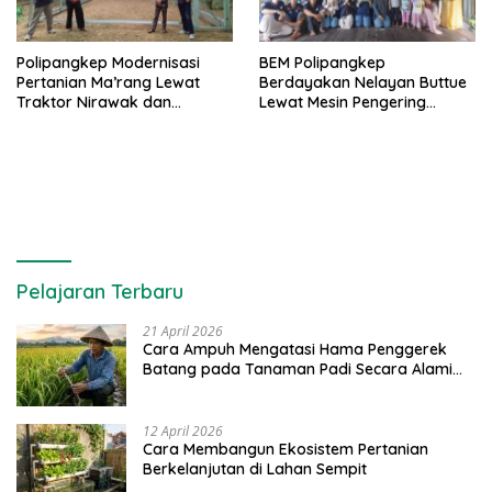
Polipangkep Modernisasi
BEM Polipangkep
Pertanian Ma’rang Lewat
Berdayakan Nelayan Buttue
Traktor Nirawak dan
Lewat Mesin Pengering
Pelestarian Jeruk Pangkep
Rumput Laut dan Pelatihan
Diversifikasi Produk
Pelajaran Terbaru
21 April 2026
Cara Ampuh Mengatasi Hama Penggerek
Batang pada Tanaman Padi Secara Alami
dan Kimia
12 April 2026
Cara Membangun Ekosistem Pertanian
Berkelanjutan di Lahan Sempit