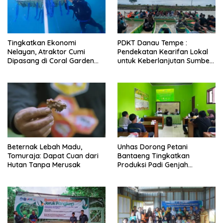
Tingkatkan Ekonomi
PDKT Danau Tempe :
Nelayan, Atraktor Cumi
Pendekatan Kearifan Lokal
Dipasang di Coral Garden
untuk Keberlanjutan Sumber
Pulau Barrang Caddi
Daya Ikan
Beternak Lebah Madu,
Unhas Dorong Petani
Tomuraja: Dapat Cuan dari
Bantaeng Tingkatkan
Hutan Tanpa Merusak
Produksi Padi Genjah
Berbasis Pertanian Organik