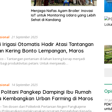
Menjaga Nafas Ayam Broiler: Inovasi
IoT untuk Monitoring Udara yang Lebih
Sehat di Kandang
sional
21 September 2025
i Irigasi Otomatis Hadir Atasi Tantangan
an Kering Bonto Lempangan, Maros
co – Tantangan pertanian di lahan kering kerap menjadi
bagi produktivitas petani. Untuk menjawab…
sional
14 September 2025
Opi
Politani Pangkep Dampingi Ibu Rumah
a Kembangkan Urban Farming di Maros
11 Ju
PDKT
– Tim dosen dari Politeknik Pertanian Negeri Pangkajene
untu
 (Polipangkep) melaksanakan program Pengabdian Kepada…