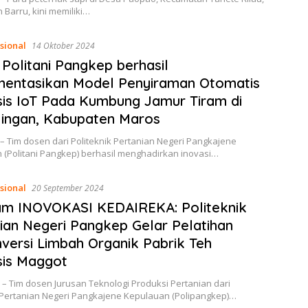
Barru, kini memiliki…
sional
14 Oktober 2024
Politani Pangkep berhasil
mentasikan Model Penyiraman Otomatis
is IoT Pada Kumbung Jamur Tiram di
lingan, Kabupaten Maros
– Tim dosen dari Politeknik Pertanian Negeri Pangkajene
 (Politani Pangkep) berhasil menghadirkan inovasi…
sional
20 September 2024
am INOVOKASI KEDAIREKA: Politeknik
ian Negeri Pangkep Gelar Pelatihan
versi Limbah Organik Pabrik Teh
sis Maggot
– Tim dosen Jurusan Teknologi Produksi Pertanian dari
k Pertanian Negeri Pangkajene Kepulauan (Polipangkep)…