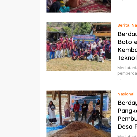
Berita
,
Na
Berda
Botole
Kemba
Tekno
Mediatani.
pemberday
…
Nasional
Berday
Pangke
Pembua
Desa 
Mediatani 