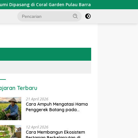
 di Coral Garden Pulau Barrang Caddi
PDKT Danau Temp
ajaran Terbaru
21 April 2026
Cara Ampuh Mengatasi Hama
Penggerek Batang pada
Tanaman Padi Secara Alami
dan Kimia
12 April 2026
Cara Membangun Ekosistem
Pertanian Berkelanjutan di