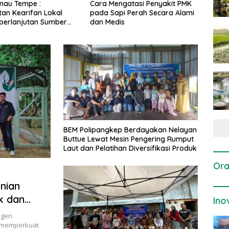
gatasi Penyakit PMK
Dosis dan Cara Pemupukan
Pene
i Perah Secara Alami
Tanaman Padi pada Fase
Perta
is
Vegetatif Aktif yang Tepat
BEM Polipangkep Berdayakan Nelayan
Buttue Lewat Mesin Pengering Rumput
Laut dan Pelatihan Diversifikasi Produk
Ora
nian
k dan
Ino
geri
s memperkuat