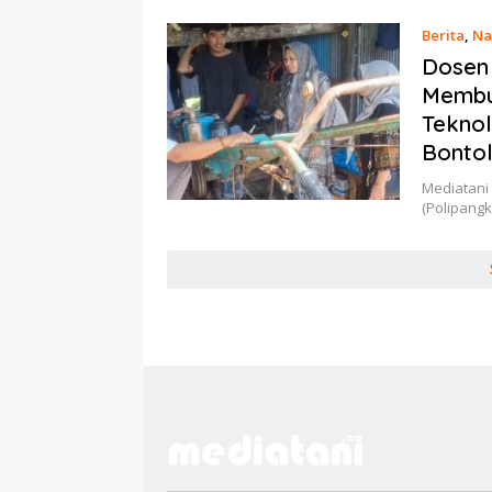
Berita
,
Na
Dosen 
Membua
Teknol
Bonto
Mediatani 
(Polipang