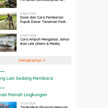
rapan IoT dalam
Ekonomi Sumber Daya Lahan:
P
Lahan Sempit
nian Modern di Indonesia
Cara Menghitung Valuasi
I
Ekologis Lahan Pertanian
a
8 April 2026
Dosis dan Cara Pemberian
Pupuk Dasar Tanaman Padi
yang Tepat
6 April 2026
Cara Ampuh Mengatasi Jamur
Ikan Lele (Alami & Medis)
Selengkapnya
ng Lain Sedang Membaca
vasi Ramah Lingkungan
10 Juli 2026
Tingkatkan Ekonomi Nelayan,