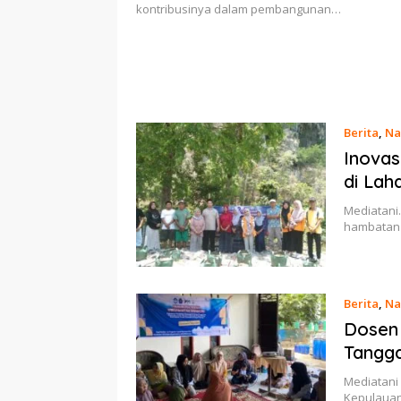
kontribusinya dalam pembangunan…
Berita
,
Na
Inovas
di Lah
Mediatani.
hambatan 
Berita
,
Na
Dosen 
Tangg
Mediatani 
Kepulauan