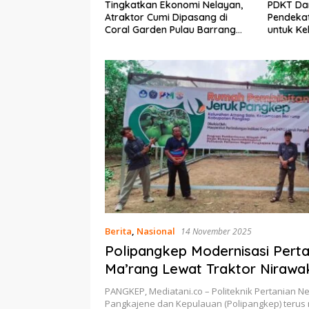
Ekonomi Nelayan,
PDKT Danau Tempe :
Cara Men
mi Dipasang di
Pendekatan Kearifan Lokal
pada Sap
n Pulau Barrang
untuk Keberlanjutan Sumber
dan Med
Daya Ikan
Berita
,
Nasional
14 November 2025
Polipangkep Modernisasi Perta
Ma’rang Lewat Traktor Nirawa
Pelestarian Jeruk Pangkep
PANGKEP, Mediatani.co – Politeknik Pertanian Ne
Pangkajene dan Kepulauan (Polipangkep) teru