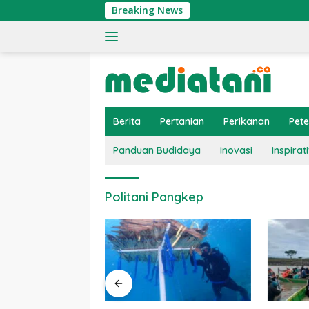
Langsung
Breaking News
ke
konten
Berita
Pertanian
Perikanan
Pet
Panduan Budidaya
Inovasi
Inspirati
Politani Pangkep