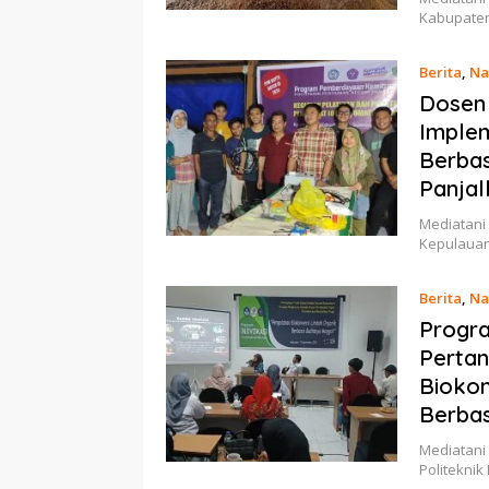
Kabupaten 
Berita
,
Na
Dosen 
Imple
Berbas
Panjal
Mediatani 
Kepulauan
Berita
,
Na
Progr
Pertan
Biokon
Berba
Mediatani 
Politekni