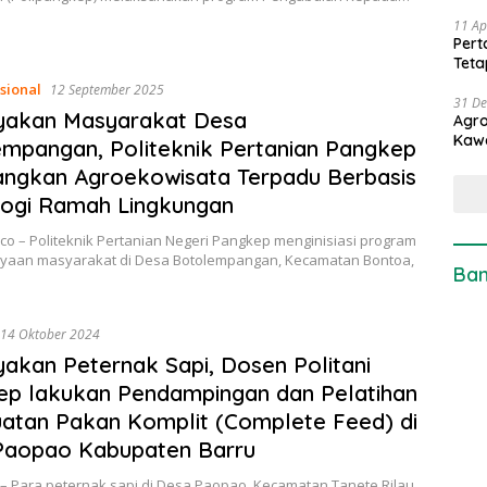
11 Ap
Pert
Teta
sional
12 September 2025
31 D
yakan Masyarakat Desa
Agro
Kaw
mpangan, Politeknik Pertanian Pangkep
ngkan Agroekowisata Terpadu Berbasis
logi Ramah Lingkungan
co – Politeknik Pertanian Negeri Pangkep menginisiasi program
aan masyarakat di Desa Botolempangan, Kecamatan Bontoa,
Ban
14 Oktober 2024
akan Peternak Sapi, Dosen Politani
p lakukan Pendampingan dan Pelatihan
tan Pakan Komplit (Complete Feed) di
Paopao Kabupaten Barru
– Para peternak sapi di Desa Paopao, Kecamatan Tanete Rilau,