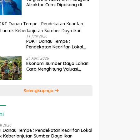
Atraktor Cumi Dipasang di
Coral Garden Pulau Barrang
Caddi
11 Juni 2026
PDKT Danau Tempe :
Pendekatan Kearifan Lokal
untuk Keberlanjutan Sumber
Daya Ikan
24 April 2026
Ekonomi Sumber Daya Lahan:
Cara Menghitung Valuasi
Ekologis Lahan Pertanian
Selengkapnya
ni
ni 2026
 Danau Tempe : Pendekatan Kearifan Lokal
k Keberlanjutan Sumber Daya Ikan