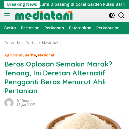
Langsung
Atraktor Cumi Dipasang di Coral Garden Pulau Barrang Caddi
Breaking News
ke
konten
Berita
Pertanian
Perikanan
Peternakan
Perkebunan
L
Beranda
Berita
Nasional
Agribisnis
,
Berita
,
Nasional
Beras Oplosan Semakin Marak?
Tenang, Ini Deretan Alternatif
Pengganti Beras Menurut Ahli
Pertanian
Sri Tatura
18 Juli 2025