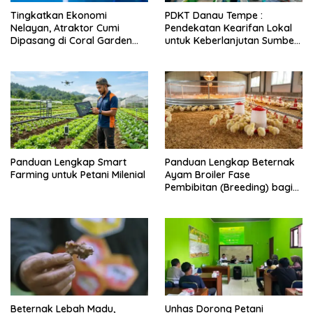
Tingkatkan Ekonomi
PDKT Danau Tempe :
Nelayan, Atraktor Cumi
Pendekatan Kearifan Lokal
Dipasang di Coral Garden
untuk Keberlanjutan Sumber
Pulau Barrang Caddi
Daya Ikan
Panduan Lengkap Smart
Panduan Lengkap Beternak
Farming untuk Petani Milenial
Ayam Broiler Fase
Pembibitan (Breeding) bagi
Pemula
Beternak Lebah Madu,
Unhas Dorong Petani