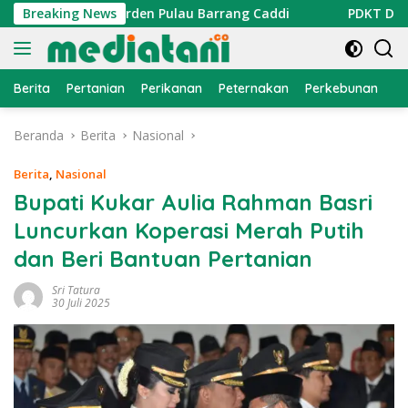
Langsung
di Coral Garden Pulau Barrang Caddi
Breaking News
PDKT Danau Tempe
ke
konten
Berita
Pertanian
Perikanan
Peternakan
Perkebunan
L
Beranda
Berita
Nasional
Berita
,
Nasional
Bupati Kukar Aulia Rahman Basri
Luncurkan Koperasi Merah Putih
dan Beri Bantuan Pertanian
Sri Tatura
30 Juli 2025