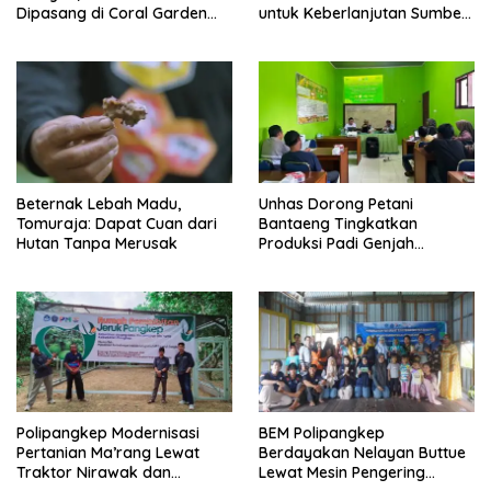
Dipasang di Coral Garden
untuk Keberlanjutan Sumber
Pulau Barrang Caddi
Daya Ikan
Beternak Lebah Madu,
Unhas Dorong Petani
Tomuraja: Dapat Cuan dari
Bantaeng Tingkatkan
Hutan Tanpa Merusak
Produksi Padi Genjah
Berbasis Pertanian Organik
Polipangkep Modernisasi
BEM Polipangkep
Pertanian Ma’rang Lewat
Berdayakan Nelayan Buttue
Traktor Nirawak dan
Lewat Mesin Pengering