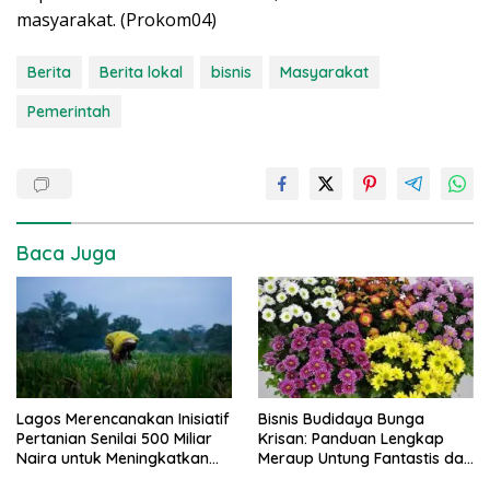
masyarakat. (Prokom04)
Berita
Berita lokal
bisnis
Masyarakat
Pemerintah
Baca Juga
Lagos Merencanakan Inisiatif
Bisnis Budidaya Bunga
Pertanian Senilai 500 Miliar
Krisan: Panduan Lengkap
Naira untuk Meningkatkan
Meraup Untung Fantastis dari
Keamanan Pangan
A-Z