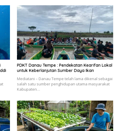
i
PDKT Danau Tempe : Pendekatan Kearifan Lokal
ddi
untuk Keberlanjutan Sumber Daya Ikan
Mediatani – Danau Tempe telah lama dikenal sebagai
at
salah satu sumber penghidupan utama masyarakat
Kabupaten…