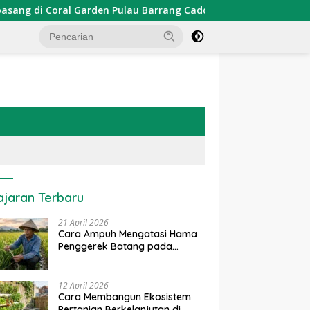
n Pulau Barrang Caddi
PDKT Danau Tempe : Pendekatan
ajaran Terbaru
21 April 2026
Cara Ampuh Mengatasi Hama
Penggerek Batang pada
Tanaman Padi Secara Alami
dan Kimia
12 April 2026
Cara Membangun Ekosistem
Pertanian Berkelanjutan di