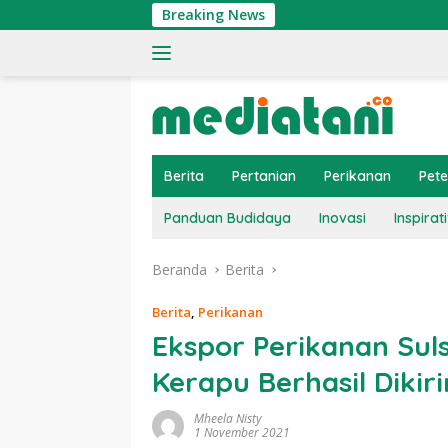
Langsung
Breaking News
Tingk
ke
konten
Berita
Pertanian
Perikanan
Pet
Panduan Budidaya
Inovasi
Inspirati
Beranda
Berita
Berita
,
Perikanan
Ekspor Perikanan Sul
Kerapu Berhasil Diki
Mheela Nisty
1 November 2021