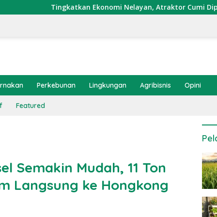
atkan Ekonomi Nelayan, Atraktor Cumi Dipasang di Coral Garde
ernakan
Perkebunan
Lingkungan
Agribisnis
Opini
f
Featured
Pel
sel Semakin Mudah, 11 Ton
rim Langsung ke Hongkong