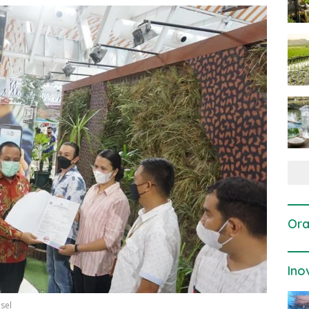
Ora
Ino
sel