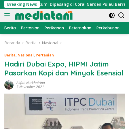
Langsung
n, Atraktor Cumi Dipasang di Coral Garden Pulau Barrang Cad
Breaking News
ke
konten
Berita
Pertanian
Perikanan
Peternakan
Perkebunan
L
Beranda
Berita
Nasional
Berita
,
Nasional
,
Pertanian
Hadiri Dubai Expo, HIPMI Jatim
Pasarkan Kopi dan Minyak Esensial
Alifah Nurkhairina
7 November 2021