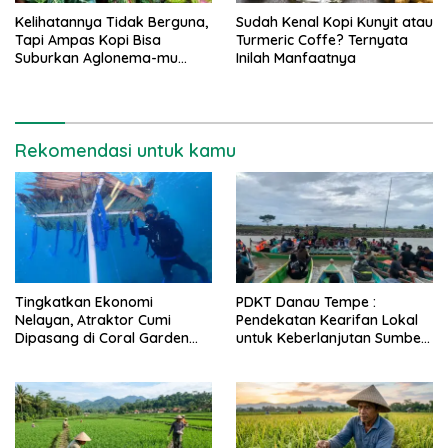
Kelihatannya Tidak Berguna,
Sudah Kenal Kopi Kunyit atau
Tapi Ampas Kopi Bisa
Turmeric Coffe? Ternyata
Suburkan Aglonema-mu
Inilah Manfaatnya
Guys!
Rekomendasi untuk kamu
Tingkatkan Ekonomi
PDKT Danau Tempe :
Nelayan, Atraktor Cumi
Pendekatan Kearifan Lokal
Dipasang di Coral Garden
untuk Keberlanjutan Sumber
Pulau Barrang Caddi
Daya Ikan