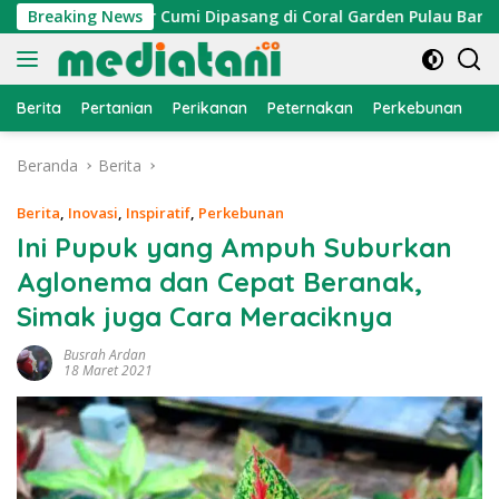
Langsung
 Atraktor Cumi Dipasang di Coral Garden Pulau Barrang Caddi
Breaking News
ke
konten
Berita
Pertanian
Perikanan
Peternakan
Perkebunan
L
Beranda
Berita
Berita
,
Inovasi
,
Inspiratif
,
Perkebunan
Ini Pupuk yang Ampuh Suburkan
Aglonema dan Cepat Beranak,
Simak juga Cara Meraciknya
Busrah Ardan
18 Maret 2021