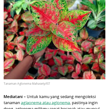
Tanaman Aglonema Mahasety/IST
Mediatani –
Untuk kamu yang sedang mengoleksi
tanaman
aglaonema atau aglonema
, pastinya ingin
dong, aglonema milikmu cepat beranak atau muncul