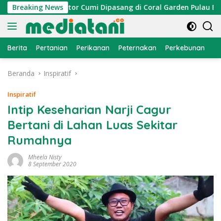
Langsung
yan, Atraktor Cumi Dipasang di Coral Garden Pulau Barrang C
Breaking News
ke
konten
Berita
Pertanian
Perikanan
Peternakan
Perkebunan
L
Beranda
Inspiratif
Inspiratif
Intip Keseharian Narji Cagur
Bertani di Lahan Luas Sekitar
Rumahnya
Mheela Nisty
8 September 2020