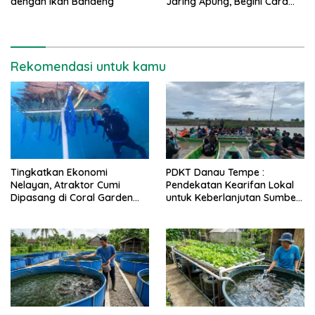
dengan Ikan Bandeng
Jaring Apung, Begini Cara
Buatnya
Rekomendasi untuk kamu
Tingkatkan Ekonomi
PDKT Danau Tempe :
Nelayan, Atraktor Cumi
Pendekatan Kearifan Lokal
Dipasang di Coral Garden
untuk Keberlanjutan Sumber
Pulau Barrang Caddi
Daya Ikan