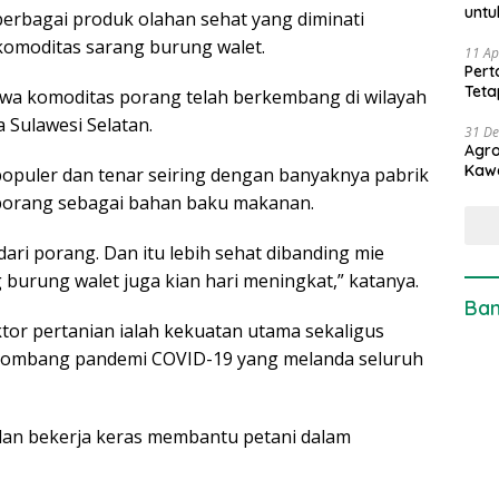
untu
erbagai produk olahan sehat yang diminati
komoditas sarang burung walet.
11 Ap
Pert
Teta
wa komoditas porang telah berkembang di wilayah
 Sulawesi Selatan.
31 D
Agro
Kaw
populer dan tenar seiring dengan banyaknya pabrik
orang sebagai bahan baku makanan.
dari porang. Dan itu lebih sehat dibanding mie
burung walet juga kian hari meningkat,” katanya.
Ban
r pertanian ialah kekuatan utama sekaligus
lombang pandemi COVID-19 yang melanda seluruh
 dan bekerja keras membantu petani dalam