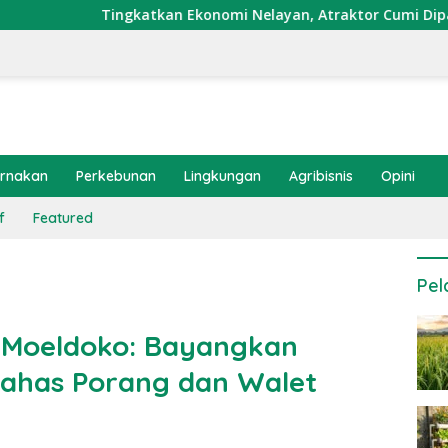
katkan Ekonomi Nelayan, Atraktor Cumi Dipasang di Coral Gar
ernakan
Perkebunan
Lingkungan
Agribisnis
Opini
f
Featured
Pel
 Moeldoko: Bayangkan
Bahas Porang dan Walet