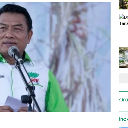
Ora
Ino