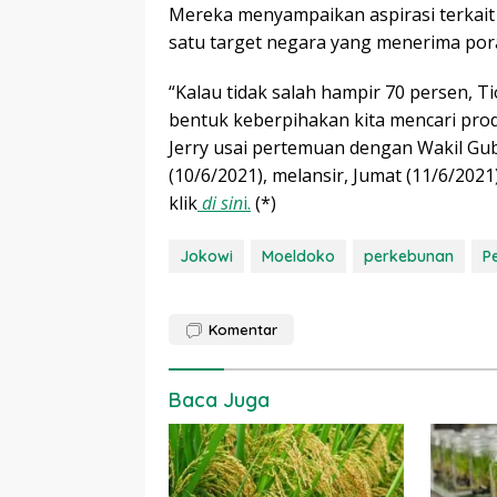
Mereka menyampaikan aspirasi terkait
satu target negara yang menerima pora
“Kalau tidak salah hampir 70 persen, T
bentuk keberpihakan kita mencari prod
Jerry usai pertemuan dengan Wakil Gub
(10/6/2021), melansir, Jumat (11/6/2021
klik
di sin
i.
(*)
Jokowi
Moeldoko
perkebunan
P
Komentar
Baca Juga