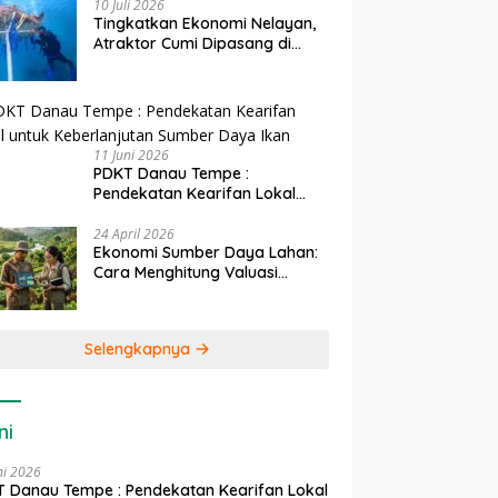
10 Juli 2026
Tingkatkan Ekonomi Nelayan,
Atraktor Cumi Dipasang di
Coral Garden Pulau Barrang
Caddi
11 Juni 2026
PDKT Danau Tempe :
Pendekatan Kearifan Lokal
untuk Keberlanjutan Sumber
Daya Ikan
24 April 2026
Ekonomi Sumber Daya Lahan:
Cara Menghitung Valuasi
Ekologis Lahan Pertanian
Selengkapnya
ni
ni 2026
 Danau Tempe : Pendekatan Kearifan Lokal