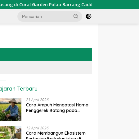
den Pulau Barrang Caddi
PDKT Danau Tempe : Pendekat
ajaran Terbaru
21 April 2026
Cara Ampuh Mengatasi Hama
Penggerek Batang pada
Tanaman Padi Secara Alami
dan Kimia
12 April 2026
Cara Membangun Ekosistem
Pertanian Berkelanjutan di