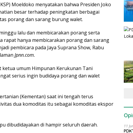
 (KSP) Moeldoko menyatakan bahwa Presiden Joko
atian besar terhadap peningkatan berbagai
tas porang dan sarang burung walet.
 minggu lalu dan membicarakan porang serta
na rapat hanya membicarakan porang dan sarang
njadi pembicara pada Jaya Suprana Show, Rabu
i laman
Jpnn.com.
t ketua umum Himpunan Kerukunan Tani
angat serius ingin budidaya porang dan walet
rtanian (Kementan) saat ini tengah terus
vitas dua komoditas itu sebagai komoditas ekspor
Opi
pu dibudidayakan di hampir seluruh daerah.
11 Ju
PDKT