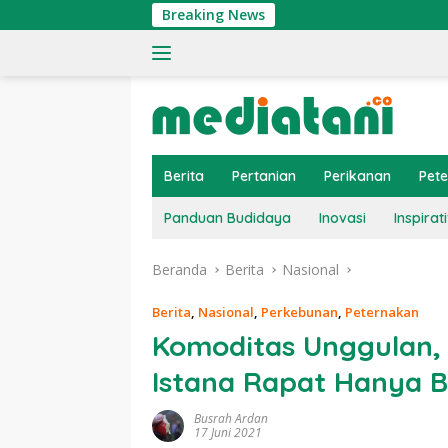
Langsung
Breaking News
Ting
ke
konten
Berita
Pertanian
Perikanan
Pet
Panduan Budidaya
Inovasi
Inspirati
Beranda
Berita
Nasional
Berita
,
Nasional
,
Perkebunan
,
Peternakan
Komoditas Unggulan,
Istana Rapat Hanya 
Busrah Ardan
17 Juni 2021