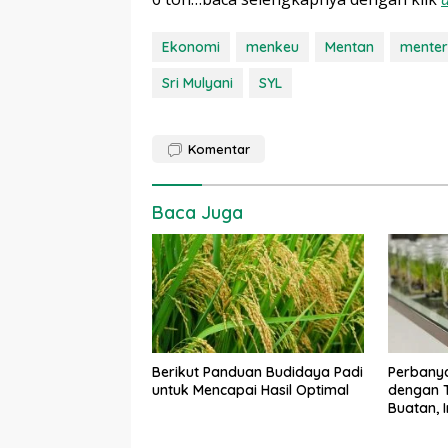
Ekonomi
menkeu
Mentan
menter
Sri Mulyani
SYL
Komentar
Baca Juga
Berikut Panduan Budidaya Padi
Perbany
untuk Mencapai Hasil Optimal
dengan T
Buatan, 
Kekuran