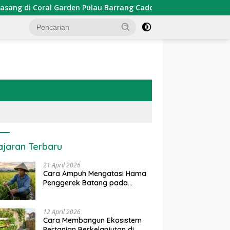
den Pulau Barrang Caddi
PDKT Danau Tempe : Pendekata
ajaran Terbaru
21 April 2026
Cara Ampuh Mengatasi Hama
Penggerek Batang pada
Tanaman Padi Secara Alami
dan Kimia
12 April 2026
Cara Membangun Ekosistem
Pertanian Berkelanjutan di