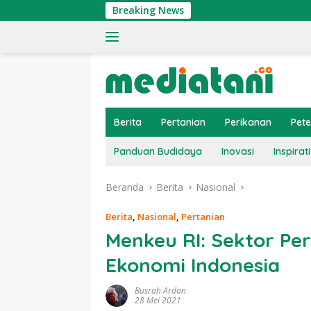
Langsung
Breaking News
Ting
ke
konten
Berita
Pertanian
Perikanan
Pet
Panduan Budidaya
Inovasi
Inspirati
Beranda
Berita
Nasional
Berita
,
Nasional
,
Pertanian
Menkeu RI: Sektor Per
Ekonomi Indonesia
Busrah Ardan
28 Mei 2021