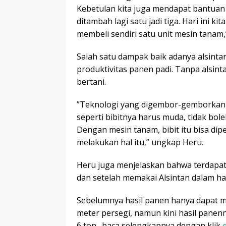
Kebetulan kita juga mendapat bantuan
ditambah lagi satu jadi tiga. Hari ini k
membeli sendiri satu unit mesin tanam,”
Salah satu dampak baik adanya alsinta
produktivitas panen padi. Tanpa alsin
bertani.
”Teknologi yang digembor-gemborkan 
seperti bibitnya harus muda, tidak boleh
Dengan mesin tanam, bibit itu bisa di
melakukan hal itu,” ungkap Heru.
Heru juga menjelaskan bahwa terdapat
dan setelah memakai Alsintan dalam ha
Sebelumnya hasil panen hanya dapat me
meter persegi, namun kini hasil panenn
6 ton…baca selengkapnya dengan klik
d