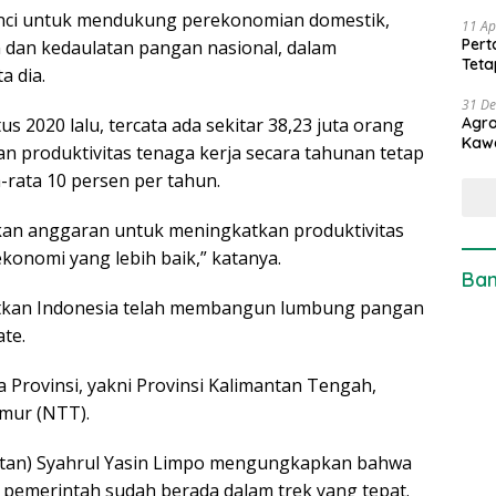
kunci untuk mendukung perekonomian domestik,
11 Ap
Pert
dan kedaulatan pangan nasional, dalam
Teta
a dia.
31 D
Agro
s 2020 lalu, tercata ada sekitar 38,23 juta orang
Kaw
an produktivitas tenaga kerja secara tahunan tetap
a-rata 10 persen per tahun.
kan anggaran untuk meningkatkan produktivitas
onomi yang lebih baik,” katanya.
Ban
butkan Indonesia telah membangun lumbung pangan
te.
 Provinsi, yakni Provinsi Kalimantan Tengah,
mur (NTT).
entan) Syahrul Yasin Limpo mengungkapkan bahwa
emerintah sudah berada dalam trek yang tepat.