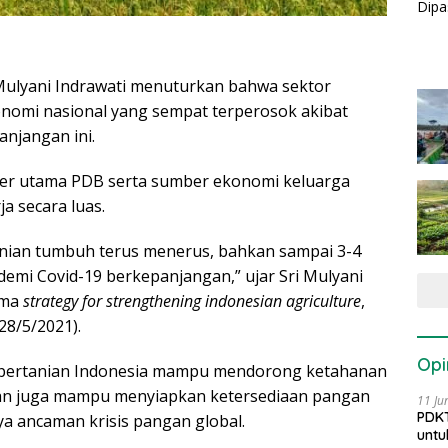
 Mulyani Indrawati menuturkan bahwa sektor
onomi nasional yang sempat terperosok akibat
njangan ini.
mber utama PDB serta sumber ekonomi keluarga
 secara luas.
anian tumbuh terus menerus, bahkan sampai 3-4
ndemi Covid-19 berkepanjangan,” ujar Sri Mulyani
ema
strategy for strengthening indonesian agriculture
,
28/5/2021).
Opi
or pertanian Indonesia mampu mendorong ketahanan
dan juga mampu menyiapkan ketersediaan pangan
11 Ju
PDKT
 ancaman krisis pangan global.
untu