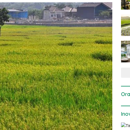
Ora
Ino