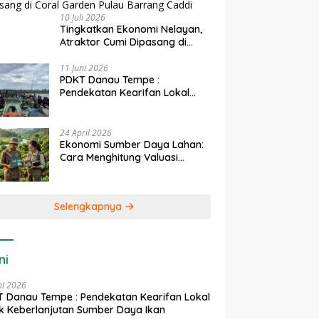
10 Juli 2026
Tingkatkan Ekonomi Nelayan,
Atraktor Cumi Dipasang di
Coral Garden Pulau Barrang
Caddi
11 Juni 2026
PDKT Danau Tempe :
Pendekatan Kearifan Lokal
untuk Keberlanjutan Sumber
Daya Ikan
24 April 2026
Ekonomi Sumber Daya Lahan:
Cara Menghitung Valuasi
Ekologis Lahan Pertanian
Selengkapnya
ni
ni 2026
 Danau Tempe : Pendekatan Kearifan Lokal
k Keberlanjutan Sumber Daya Ikan