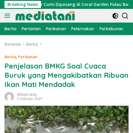
Langsung
n, Atraktor Cumi Dipasang di Coral Garden Pulau Barrang Cad
Breaking News
ke
konten
Berita
Pertanian
Perikanan
Peternakan
Perkebunan
L
Beranda
Berita
Berita
,
Perikanan
Penjelasan BMKG Soal Cuaca
Buruk yang Mengakibatkan Ribuan
Ikan Mati Mendadak
Mheela Nisty
5 Februari 2021