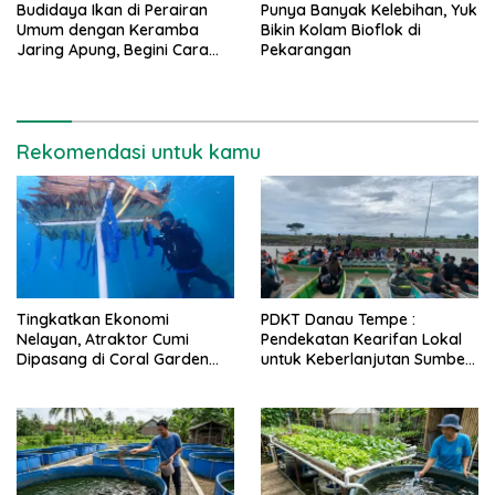
Budidaya Ikan di Perairan
Punya Banyak Kelebihan, Yuk
Umum dengan Keramba
Bikin Kolam Bioflok di
Jaring Apung, Begini Cara
Pekarangan
Buatnya
Rekomendasi untuk kamu
Tingkatkan Ekonomi
PDKT Danau Tempe :
Nelayan, Atraktor Cumi
Pendekatan Kearifan Lokal
Dipasang di Coral Garden
untuk Keberlanjutan Sumber
Pulau Barrang Caddi
Daya Ikan