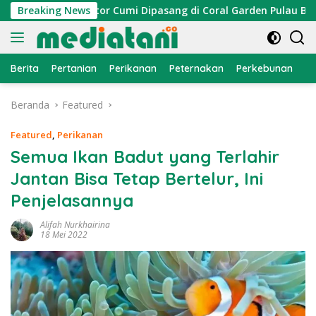
Langsung
yan, Atraktor Cumi Dipasang di Coral Garden Pulau Barrang C
Breaking News
ke
konten
Berita
Pertanian
Perikanan
Peternakan
Perkebunan
L
Beranda
Featured
Featured
,
Perikanan
Semua Ikan Badut yang Terlahir
Jantan Bisa Tetap Bertelur, Ini
Penjelasannya
Alifah Nurkhairina
18 Mei 2022