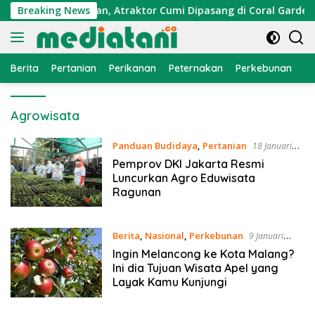
Langsung
n Ekonomi Nelayan, Atraktor Cumi Dipasang di Coral Garden P
Breaking News
ke
konten
Berita
Pertanian
Perikanan
Peternakan
Perkebunan
L
Agrowisata
Panduan Budidaya
,
Pertanian
18 Januari
2021
Pemprov DKI Jakarta Resmi
Luncurkan Agro Eduwisata
Ragunan
Berita
,
Nasional
,
Perkebunan
9 Januari
2021
Ingin Melancong ke Kota Malang?
Ini dia Tujuan Wisata Apel yang
Layak Kamu Kunjungi