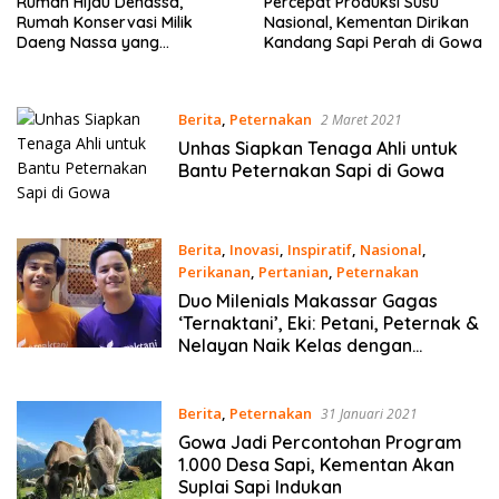
Rumah Hijau Denassa,
Percepat Produksi Susu
Rumah Konservasi Milik
Nasional, Kementan Dirikan
Daeng Nassa yang
Kandang Sapi Perah di Gowa
Komitmen Wakafkan Diri
untuk Pendidikan
Berita
,
Peternakan
2 Maret 2021
Unhas Siapkan Tenaga Ahli untuk
Bantu Peternakan Sapi di Gowa
Berita
,
Inovasi
,
Inspiratif
,
Nasional
,
Perikanan
,
Pertanian
,
Peternakan
11 Februari 2021
Duo Milenials Makassar Gagas
‘Ternaktani’, Eki: Petani, Peternak &
Nelayan Naik Kelas dengan
Modernisasi
Berita
,
Peternakan
31 Januari 2021
Gowa Jadi Percontohan Program
1.000 Desa Sapi, Kementan Akan
Suplai Sapi Indukan