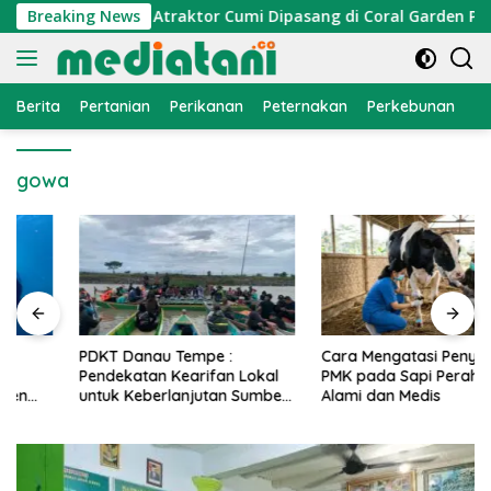
Langsung
nomi Nelayan, Atraktor Cumi Dipasang di Coral Garden Pulau B
Breaking News
ke
konten
Berita
Pertanian
Perikanan
Peternakan
Perkebunan
L
gowa
PDKT Danau Tempe :
Cara Mengatasi Penyakit
Pendekatan Kearifan Lokal
PMK pada Sapi Perah Secara
untuk Keberlanjutan Sumber
Alami dan Medis
Daya Ikan