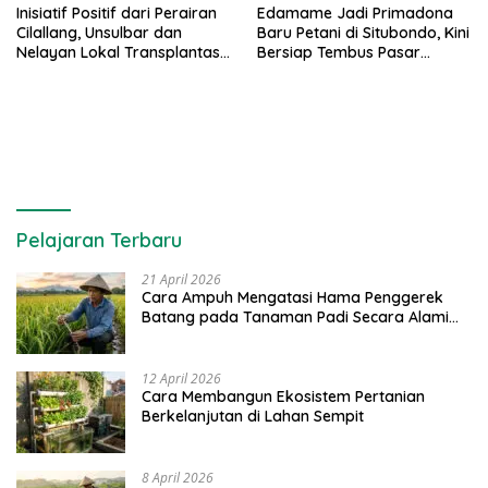
Inisiatif Positif dari Perairan
Edamame Jadi Primadona
Cilallang, Unsulbar dan
Baru Petani di Situbondo, Kini
Nelayan Lokal Transplantasi
Bersiap Tembus Pasar
Karang di Majene
Ekspor
Pelajaran Terbaru
21 April 2026
Cara Ampuh Mengatasi Hama Penggerek
Batang pada Tanaman Padi Secara Alami
dan Kimia
12 April 2026
Cara Membangun Ekosistem Pertanian
Berkelanjutan di Lahan Sempit
8 April 2026