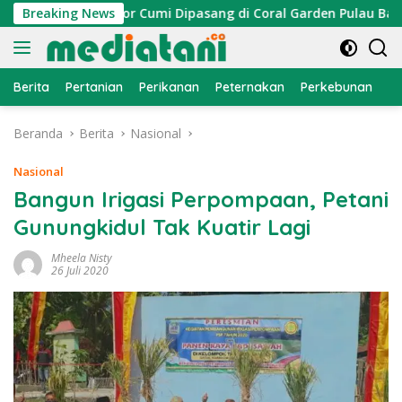
Langsung
an, Atraktor Cumi Dipasang di Coral Garden Pulau Barrang Ca
Breaking News
ke
konten
Berita
Pertanian
Perikanan
Peternakan
Perkebunan
L
Beranda
Berita
Nasional
Nasional
Bangun Irigasi Perpompaan, Petani
Gunungkidul Tak Kuatir Lagi
Mheela Nisty
26 Juli 2020