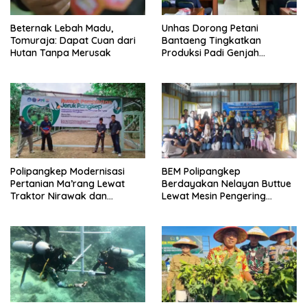
Beternak Lebah Madu,
Unhas Dorong Petani
Tomuraja: Dapat Cuan dari
Bantaeng Tingkatkan
Hutan Tanpa Merusak
Produksi Padi Genjah
Berbasis Pertanian Organik
Polipangkep Modernisasi
BEM Polipangkep
Pertanian Ma’rang Lewat
Berdayakan Nelayan Buttue
Traktor Nirawak dan
Lewat Mesin Pengering
Pelestarian Jeruk Pangkep
Rumput Laut dan Pelatihan
Diversifikasi Produk