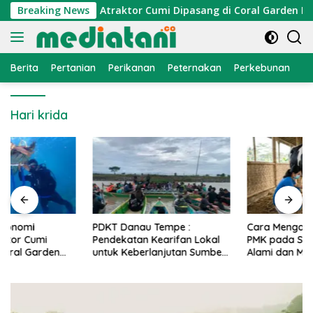
Langsung
onomi Nelayan, Atraktor Cumi Dipasang di Coral Garden Pulau
Breaking News
ke
konten
Berita
Pertanian
Perikanan
Peternakan
Perkebunan
L
Hari krida
PDKT Danau Tempe :
Cara Mengatasi Penyakit
Pendekatan Kearifan Lokal
PMK pada Sapi Perah Secara
untuk Keberlanjutan Sumber
Alami dan Medis
Daya Ikan