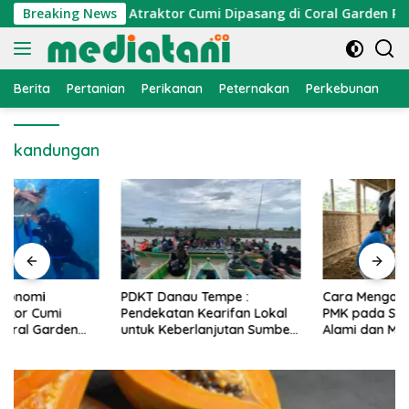
Langsung
onomi Nelayan, Atraktor Cumi Dipasang di Coral Garden Pulau
Breaking News
ke
konten
Berita
Pertanian
Perikanan
Peternakan
Perkebunan
L
kandungan
PDKT Danau Tempe :
Cara Mengatasi Penyakit
Pendekatan Kearifan Lokal
PMK pada Sapi Perah Secara
untuk Keberlanjutan Sumber
Alami dan Medis
Daya Ikan