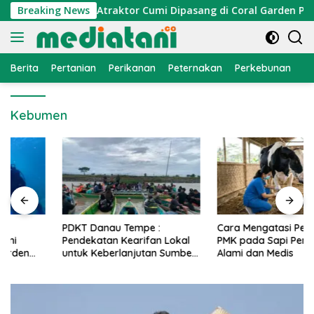
Langsung
nomi Nelayan, Atraktor Cumi Dipasang di Coral Garden Pulau 
Breaking News
ke
konten
Berita
Pertanian
Perikanan
Peternakan
Perkebunan
L
Kebumen
PDKT Danau Tempe :
Cara Mengatasi Penyakit
Pendekatan Kearifan Lokal
PMK pada Sapi Perah Secara
untuk Keberlanjutan Sumber
Alami dan Medis
Daya Ikan