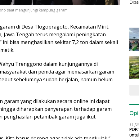
ggono saat mengunjungi kampung garam
garam di Desa Tlogopragoto, Kecamatan Mirit,
, Jawa Tengah terus mengalami peningkatan.
ni bisa menghasilkan sekitar 7,2 ton dalam sekali
metik.
i Wahyu Trenggono dalam kunjungannya di
 masyarakat dan pemda agar memasarkan garam
ersebut sebelumnya sudah berjalan, namun belum
 garam yang dilakukan secara online ini dapat
hingga diharapkan penyerapan terhadap garam
Opi
an penghasilan petambak garam juga ikut
11 Ju
PDKT
untu
s. Kita harus dorong agar tidak ada tengkulak,”