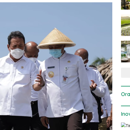
Ora
Ino