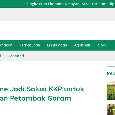
gkatkan Ekonomi Nelayan, Atraktor Cumi Dipasang di Coral Gar
ernakan
Perkebunan
Lingkungan
Agribisnis
Opini
f
Featured
Pel
ne Jadi Solusi KKP untuk
tan Petambak Garam