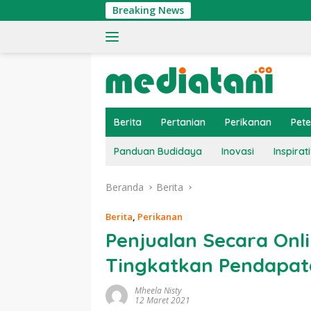
Langsung
Breaking News
Tin
ke
konten
Berita
Pertanian
Perikanan
Pet
Panduan Budidaya
Inovasi
Inspirati
Beranda
Berita
Berita
,
Perikanan
Penjualan Secara Onli
Tingkatkan Pendapa
Mheela Nisty
12 Maret 2021