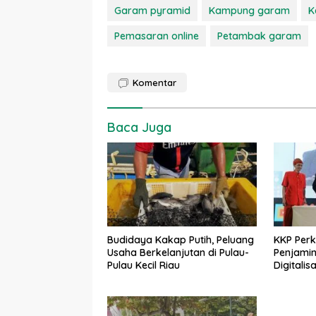
Garam pyramid
Kampung garam
K
Pemasaran online
Petambak garam
Komentar
Baca Juga
Budidaya Kakap Putih, Peluang
KKP Per
Usaha Berkelanjutan di Pulau-
Penjamin
Pulau Kecil Riau
Digitalisa