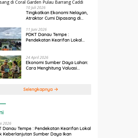
10 Juli 2026
Tingkatkan Ekonomi Nelayan,
Atraktor Cumi Dipasang di
Coral Garden Pulau Barrang
Caddi
11 Juni 2026
PDKT Danau Tempe :
Pendekatan Kearifan Lokal
untuk Keberlanjutan Sumber
Daya Ikan
24 April 2026
Ekonomi Sumber Daya Lahan:
Cara Menghitung Valuasi
Ekologis Lahan Pertanian
Selengkapnya
ni
ni 2026
 Danau Tempe : Pendekatan Kearifan Lokal
k Keberlanjutan Sumber Daya Ikan