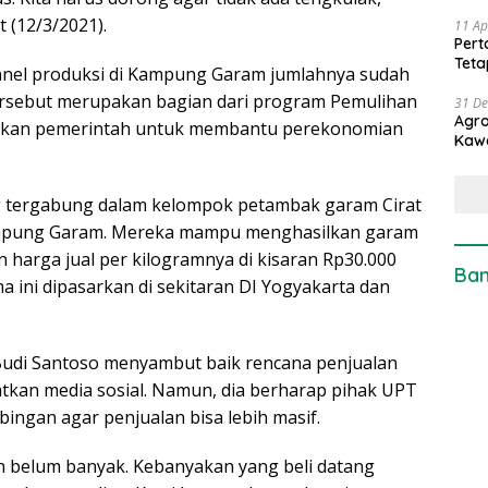
 (12/3/2021).
11 Ap
Pert
Teta
unnel produksi di Kampung Garam jumlahnya sudah
ersebut merupakan bagian dari program Pemulihan
31 D
Agro
ngkan pemerintah untuk membantu perekonomian
Kaw
ng tergabung dalam kelompok petambak garam Cirat
ampung Garam. Mereka mampu menghasilkan garam
harga jual per kilogramnya di kisaran Rp30.000
Ban
 ini dipasarkan di sekitaran DI Yogyakarta dan
Budi Santoso menyambut baik rencana penjualan
kan media sosial. Namun, dia berharap pihak UPT
ngan agar penjualan bisa lebih masif.
sih belum banyak. Kebanyakan yang beli datang