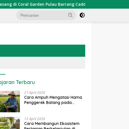
den Pulau Barrang Caddi
PDKT Danau Tempe : Pendekat
ajaran Terbaru
21 April 2026
Cara Ampuh Mengatasi Hama
Penggerek Batang pada
Tanaman Padi Secara Alami
dan Kimia
12 April 2026
Cara Membangun Ekosistem
Pertanian Berkelanjutan di