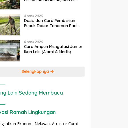
rapan IoT dalam
Ekonomi Sumber Daya Lahan:
P
Lahan Sempit
nian Modern di Indonesia
Cara Menghitung Valuasi
I
Ekologis Lahan Pertanian
a
8 April 2026
Dosis dan Cara Pemberian
Pupuk Dasar Tanaman Padi
yang Tepat
6 April 2026
Cara Ampuh Mengatasi Jamur
Ikan Lele (Alami & Medis)
Selengkapnya
ng Lain Sedang Membaca
vasi Ramah Lingkungan