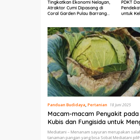
Ekonomi Nelayan,
PDKT Danau Tempe :
Cara Men
mi Dipasang di
Pendekatan Kearifan Lokal
pada Sap
n Pulau Barrang
untuk Keberlanjutan Sumber
dan Med
Daya Ikan
Panduan Budidaya
,
Pertanian
18 Juni 2025
Macam-macam Penyakit pada
Kubis dan Fungisida untuk Men
Mediatani – Menanam sayuran merupakan salah 
tanaman pangan yang bisa Sobat Mediatani pili