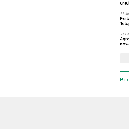
untu
11 Ap
Pert
Teta
31 D
Agro
Kaw
Ban