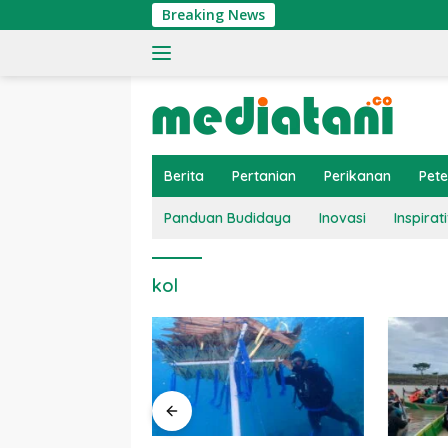
Langsung
Breaking News
ke
konten
Berita
Pertanian
Perikanan
Pet
Panduan Budidaya
Inovasi
Inspirati
kol