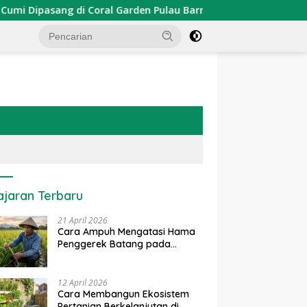
pasang di Coral Garden Pulau Barrang Caddi
PDKT Dan
ajaran Terbaru
21 April 2026
Cara Ampuh Mengatasi Hama
Penggerek Batang pada
Tanaman Padi Secara Alami
dan Kimia
12 April 2026
Cara Membangun Ekosistem
Pertanian Berkelanjutan di