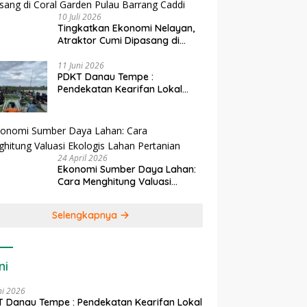
10 Juli 2026
Tingkatkan Ekonomi Nelayan,
Atraktor Cumi Dipasang di
Coral Garden Pulau Barrang
Caddi
11 Juni 2026
PDKT Danau Tempe :
Pendekatan Kearifan Lokal
untuk Keberlanjutan Sumber
Daya Ikan
24 April 2026
Ekonomi Sumber Daya Lahan:
Cara Menghitung Valuasi
Ekologis Lahan Pertanian
Selengkapnya
ni
ni 2026
 Danau Tempe : Pendekatan Kearifan Lokal