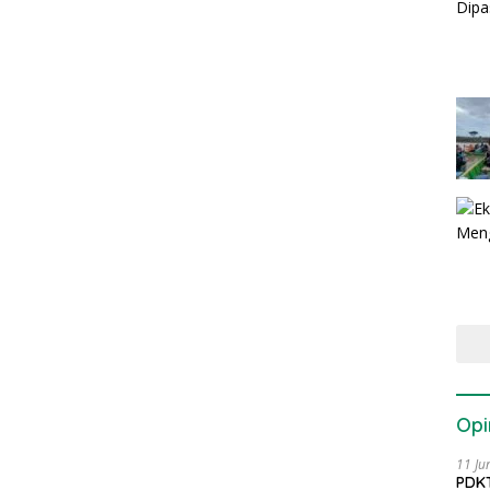
Opi
11 Ju
PDKT