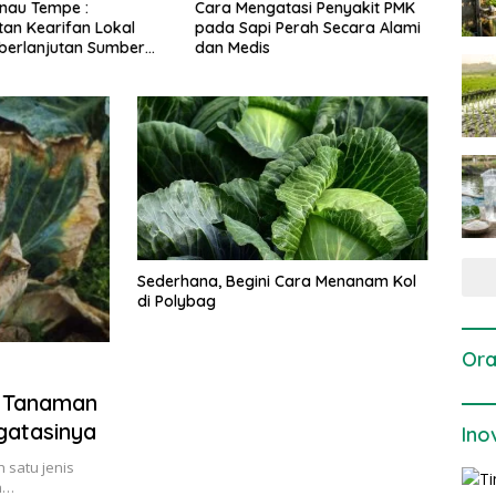
gatasi Penyakit PMK
Dosis dan Cara Pemupukan
Pene
i Perah Secara Alami
Tanaman Padi pada Fase
Perta
is
Vegetatif Aktif yang Tepat
Sederhana, Begini Cara Menanam Kol
di Polybag
Ora
 Tanaman
gatasinya
Ino
satu jenis
h…