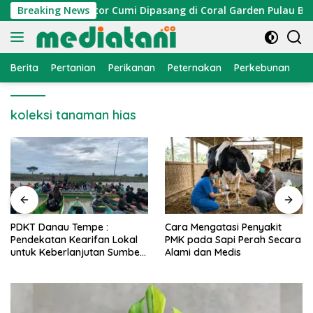
Langsung
elayan, Atraktor Cumi Dipasang di Coral Garden Pulau Barran
Breaking News
ke
konten
Berita
Pertanian
Perikanan
Peternakan
Perkebunan
L
koleksi tanaman hias
PDKT Danau Tempe :
Cara Mengatasi Penyakit
Pendekatan Kearifan Lokal
PMK pada Sapi Perah Secara
untuk Keberlanjutan Sumber
Alami dan Medis
Daya Ikan