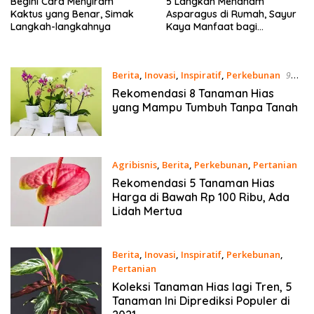
Begini Cara Menyiram
5 Langkah Menanam
Kaktus yang Benar, Simak
Asparagus di Rumah, Sayur
Langkah-langkahnya
Kaya Manfaat bagi
Kesehatan
Berita
,
Inovasi
,
Inspiratif
,
Perkebunan
9
Maret 2021
Rekomendasi 8 Tanaman Hias
yang Mampu Tumbuh Tanpa Tanah
Agribisnis
,
Berita
,
Perkebunan
,
Pertanian
21 Februari 2021
Rekomendasi 5 Tanaman Hias
Harga di Bawah Rp 100 Ribu, Ada
Lidah Mertua
Berita
,
Inovasi
,
Inspiratif
,
Perkebunan
,
Pertanian
16 Februari 2021
Koleksi Tanaman Hias lagi Tren, 5
Tanaman Ini Diprediksi Populer di