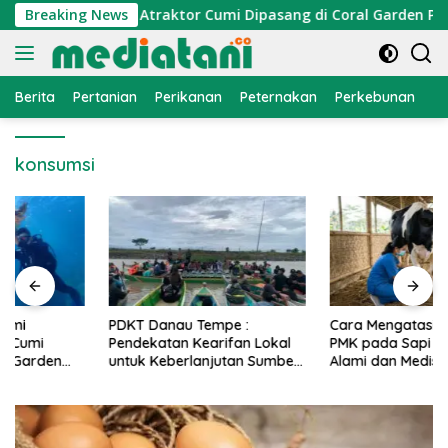
Langsung
nomi Nelayan, Atraktor Cumi Dipasang di Coral Garden Pulau 
Breaking News
ke
konten
Berita
Pertanian
Perikanan
Peternakan
Perkebunan
L
konsumsi
PDKT Danau Tempe :
Cara Mengatasi Penyakit
Pendekatan Kearifan Lokal
PMK pada Sapi Perah Secara
untuk Keberlanjutan Sumber
Alami dan Medis
Daya Ikan