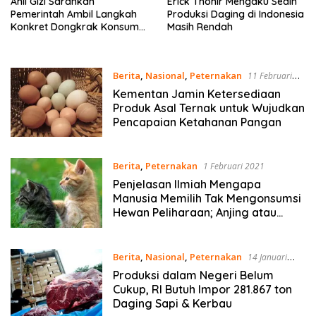
Ahli Gizi Sarankan
Erick Thohir Mengaku Sedih
Pemerintah Ambil Langkah
Produksi Daging di Indonesia
Konkret Dongkrak Konsumsi
Masih Rendah
Susu Nasional
Berita
,
Nasional
,
Peternakan
11 Februari
2021
Kementan Jamin Ketersediaan
Produk Asal Ternak untuk Wujudkan
Pencapaian Ketahanan Pangan
Berita
,
Peternakan
1 Februari 2021
Penjelasan Ilmiah Mengapa
Manusia Memilih Tak Mengonsumsi
Hewan Peliharaan; Anjing atau
Kucing
Berita
,
Nasional
,
Peternakan
14 Januari
2021
Produksi dalam Negeri Belum
Cukup, RI Butuh Impor 281.867 ton
Daging Sapi & Kerbau