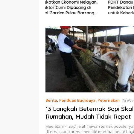
Ekonomi Nelayan,
PDKT Danau Tempe :
Cara Men
mi Dipasang di
Pendekatan Kearifan Lokal
pada Sap
n Pulau Barrang
untuk Keberlanjutan Sumber
dan Med
Daya Ikan
Berita
,
Panduan Budidaya
,
Peternakan
18 Nov
13 Langkah Beternak Sapi Ska
Rumahan, Mudah Tidak Repot
Mediatani – Sapi ialah hewan ternak populer y
diternakkan karena memiliki manfaat besar bag