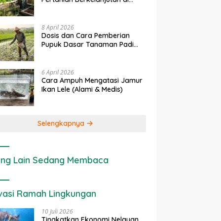
rapan IoT dalam
Ekonomi Sumber Daya Lahan:
P
Lahan Sempit
nian Modern di Indonesia
Cara Menghitung Valuasi
I
Ekologis Lahan Pertanian
a
8 April 2026
Dosis dan Cara Pemberian
Pupuk Dasar Tanaman Padi
yang Tepat
6 April 2026
Cara Ampuh Mengatasi Jamur
Ikan Lele (Alami & Medis)
Selengkapnya
ng Lain Sedang Membaca
vasi Ramah Lingkungan
10 Juli 2026
Tingkatkan Ekonomi Nelayan,