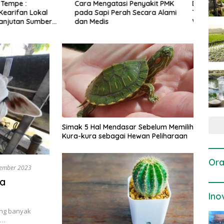
gatasi Penyakit PMK
Dosis dan Cara Pemupukan
Pene
i Perah Secara Alami
Tanaman Padi pada Fase
Perta
is
Vegetatif Aktif yang Tepat
Simak 5 Hal Mendasar Sebelum Memilih
Kura-kura sebagai Hewan Peliharaan
Ora
ember 2023
la
Ino
ang banyak
i…