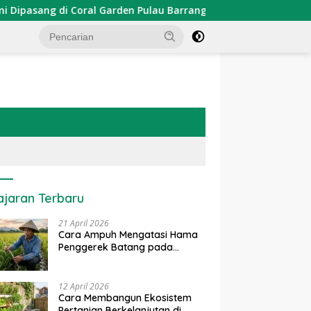
sang di Coral Garden Pulau Barrang Caddi
PDKT Danau 
ajaran Terbaru
21 April 2026
Cara Ampuh Mengatasi Hama
Penggerek Batang pada
Tanaman Padi Secara Alami
dan Kimia
12 April 2026
Cara Membangun Ekosistem
Pertanian Berkelanjutan di