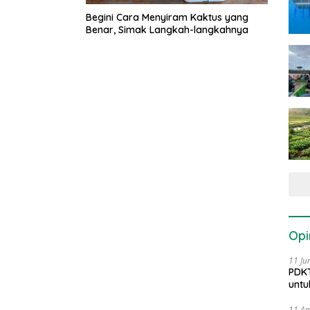
Begini Cara Menyiram Kaktus yang
Benar, Simak Langkah-langkahnya
Opi
11 Ju
PDKT
untu
11 Ap