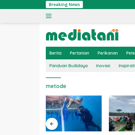
Langsung
Breaking News
ke
konten
Berita
Pertanian
Perikanan
Pet
Panduan Budidaya
Inovasi
Inspirati
metode