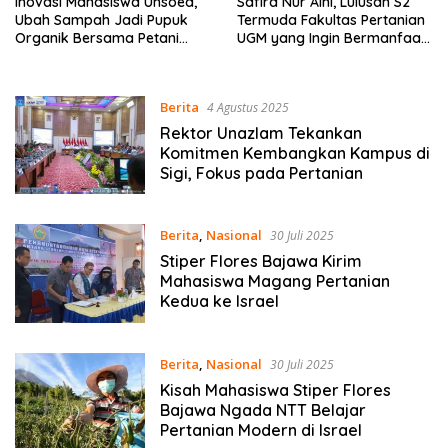
Inovasi Mahasiswa Unsoed,
Safira Nur Aini, Lulusan S2
Ubah Sampah Jadi Pupuk
Termuda Fakultas Pertanian
Organik Bersama Petani
UGM yang Ingin Bermanfaat
Desa Serang Purbalingga
bagi Petani Daerah
Berita
4 Agustus 2025
Rektor Unazlam Tekankan
Komitmen Kembangkan Kampus di
Sigi, Fokus pada Pertanian
Berita
,
Nasional
30 Juli 2025
Stiper Flores Bajawa Kirim
Mahasiswa Magang Pertanian
Kedua ke Israel
Berita
,
Nasional
30 Juli 2025
Kisah Mahasiswa Stiper Flores
Bajawa Ngada NTT Belajar
Pertanian Modern di Israel