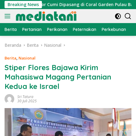
Langsung
an, Atraktor Cumi Dipasang di Coral Garden Pulau Barrang Ca
Breaking News
ke
konten
Berita
Pertanian
Perikanan
Peternakan
Perkebunan
L
Beranda
Berita
Nasional
Berita
,
Nasional
Stiper Flores Bajawa Kirim
Mahasiswa Magang Pertanian
Kedua ke Israel
Sri Tatura
30 Juli 2025