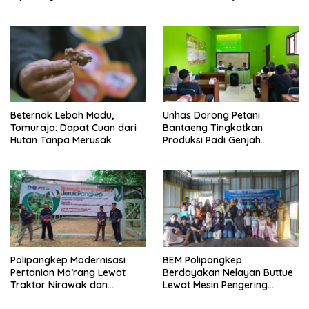
Pulau Barrang Caddi
Daya Ikan
Beternak Lebah Madu,
Unhas Dorong Petani
Tomuraja: Dapat Cuan dari
Bantaeng Tingkatkan
Hutan Tanpa Merusak
Produksi Padi Genjah
Berbasis Pertanian Organik
Polipangkep Modernisasi
BEM Polipangkep
Pertanian Ma’rang Lewat
Berdayakan Nelayan Buttue
Traktor Nirawak dan
Lewat Mesin Pengering
Pelestarian Jeruk Pangkep
Rumput Laut dan Pelatihan