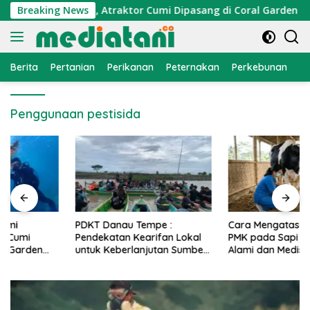
Langsung
onomi Nelayan, Atraktor Cumi Dipasang di Coral Garden Pulau
Breaking News
ke
konten
Berita
Pertanian
Perikanan
Peternakan
Perkebunan
L
Penggunaan pestisida
PDKT Danau Tempe :
Cara Mengatasi Penyakit
Pendekatan Kearifan Lokal
PMK pada Sapi Perah Secara
untuk Keberlanjutan Sumber
Alami dan Medis
Daya Ikan