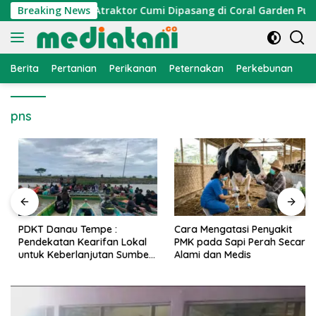
Langsung
nomi Nelayan, Atraktor Cumi Dipasang di Coral Garden Pulau B
Breaking News
ke
konten
Berita
Pertanian
Perikanan
Peternakan
Perkebunan
L
pns
PDKT Danau Tempe :
Cara Mengatasi Penyakit
Pendekatan Kearifan Lokal
PMK pada Sapi Perah Secara
untuk Keberlanjutan Sumber
Alami dan Medis
Daya Ikan