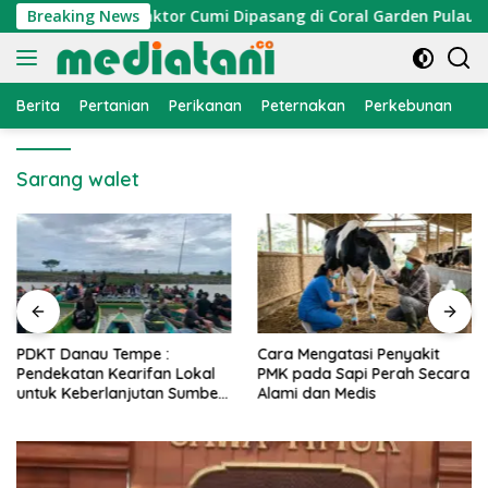
Langsung
i Nelayan, Atraktor Cumi Dipasang di Coral Garden Pulau Bar
Breaking News
ke
konten
Berita
Pertanian
Perikanan
Peternakan
Perkebunan
L
Sarang walet
PDKT Danau Tempe :
Cara Mengatasi Penyakit
Pendekatan Kearifan Lokal
PMK pada Sapi Perah Secara
untuk Keberlanjutan Sumber
Alami dan Medis
Daya Ikan