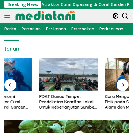
Langsung
nomi Nelayan, Atraktor Cumi Dipasang di Coral Garden Pulau B
Breaking News
ke
konten
Berita
Pertanian
Perikanan
Peternakan
Perkebunan
L
tanam
PDKT Danau Tempe :
Cara Mengatasi Penyakit
Pendekatan Kearifan Lokal
PMK pada Sapi Perah Secara
untuk Keberlanjutan Sumber
Alami dan Medis
Daya Ikan