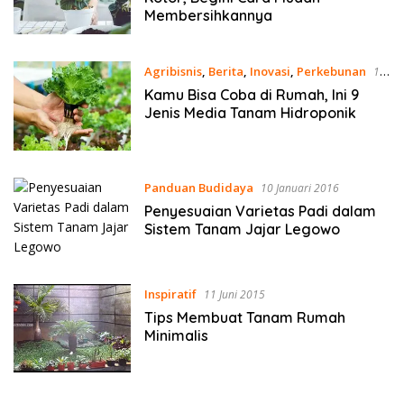
Membersihkannya
Agribisnis
,
Berita
,
Inovasi
,
Perkebunan
16
April 2021
Kamu Bisa Coba di Rumah, Ini 9
Jenis Media Tanam Hidroponik
Panduan Budidaya
10 Januari 2016
Penyesuaian Varietas Padi dalam
Sistem Tanam Jajar Legowo
Inspiratif
11 Juni 2015
Tips Membuat Tanam Rumah
Minimalis