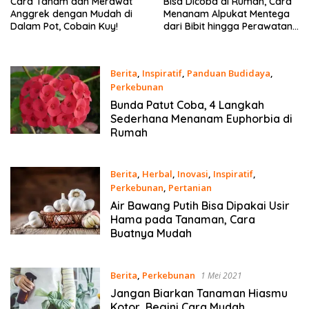
Cara Tanam dan Merawat
Bisa Dicoba di Rumah, Cara
Anggrek dengan Mudah di
Menanam Alpukat Mentega
Dalam Pot, Cobain Kuy!
dari Bibit hingga Perawatan
Pohon
Berita
,
Inspiratif
,
Panduan Budidaya
,
Perkebunan
24 Oktober 2023
Bunda Patut Coba, 4 Langkah
Sederhana Menanam Euphorbia di
Rumah
Berita
,
Herbal
,
Inovasi
,
Inspiratif
,
Perkebunan
,
Pertanian
25 April 2023
Air Bawang Putih Bisa Dipakai Usir
Hama pada Tanaman, Cara
Buatnya Mudah
Berita
,
Perkebunan
1 Mei 2021
Jangan Biarkan Tanaman Hiasmu
Kotor, Begini Cara Mudah