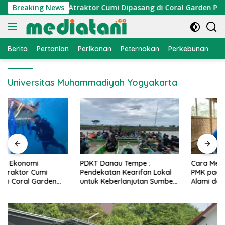
Langsung
nomi Nelayan, Atraktor Cumi Dipasang di Coral Garden Pulau 
Breaking News
ke
konten
Berita
Pertanian
Perikanan
Peternakan
Perkebunan
L
Universitas Muhammadiyah Yogyakarta
PDKT Danau Tempe :
Cara Mengatasi Penyakit
Pendekatan Kearifan Lokal
PMK pada Sapi Perah Secara
untuk Keberlanjutan Sumber
Alami dan Medis
Daya Ikan