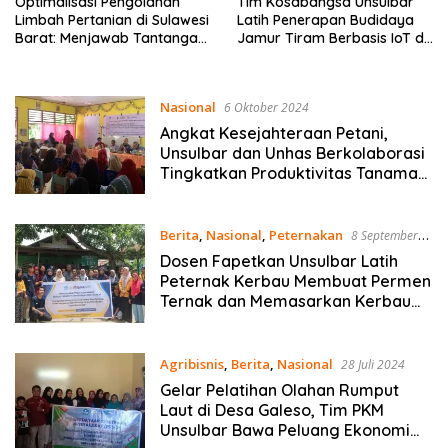
Optimalisasi Pengolahan
Tim Kosabangsa Unsulbar
Limbah Pertanian di Sulawesi
Latih Penerapan Budidaya
Barat: Menjawab Tantangan,
Jamur Tiram Berbasis IoT di
Meraih Peluang
Desa Tondok Bakaru,
Mamasa
Nasional
6 Oktober 2024
Angkat Kesejahteraan Petani,
Unsulbar dan Unhas Berkolaborasi
Tingkatkan Produktivitas Tanaman
Bawang Merah di Polewali Mandar
Berita
,
Nasional
,
Peternakan
8 September
2024
Dosen Fapetkan Unsulbar Latih
Peternak Kerbau Membuat Permen
Ternak dan Memasarkan Kerbau
Secara Digital
Agribisnis
,
Berita
,
Nasional
28 Juli 2024
Gelar Pelatihan Olahan Rumput
Laut di Desa Galeso, Tim PKM
Unsulbar Bawa Peluang Ekonomi