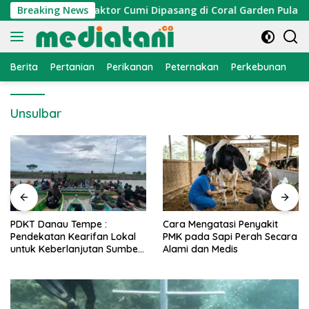
Langsung
 Nelayan, Atraktor Cumi Dipasang di Coral Garden Pulau Barra
Breaking News
ke
konten
Berita
Pertanian
Perikanan
Peternakan
Perkebunan
L
Unsulbar
PDKT Danau Tempe :
Cara Mengatasi Penyakit
Pendekatan Kearifan Lokal
PMK pada Sapi Perah Secara
untuk Keberlanjutan Sumber
Alami dan Medis
Daya Ikan